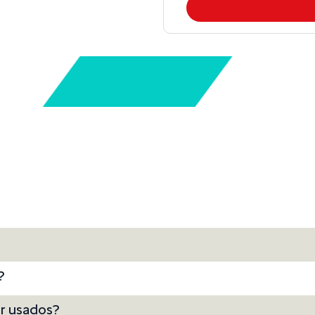
?
ar usados?