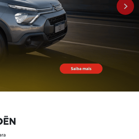
OËN
ara