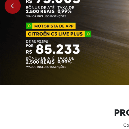
PR
Co